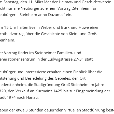
m Samstag, den 11. März lädt der Heimat- und Geschichtsverein
icht nur alle Neubürger zu einem Vortrag „Steinheim für
eubürger – Steinheim anno Dazumal“ ein.
m 15 Uhr halten Evelin Weber und Burkhard Huwe einen
ichtbildvortrag über die Geschichte von Klein- und Groß-
teinheim.
er Vortrag findet im Steinheimer Familien- und
enerationenzentrum in der Ludwigstrasse 27-31 statt.
eubürger und Interessierte erhalten einen Einblick über die
ntstehung und Besiedelung des Gebietes, den Ort
iedersteinheim, die Stadtgründung Groß Steinheim im Jahre
320, den Verkauf an Kurmainz 1425 bis zur Eingemeindung der
tadt 1974 nach Hanau.
eben der etwa 3 Stunden dauernden virtuellen Stadtführung beste