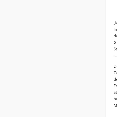
„
I
d
G
S
st
D
Z
d
E
S
b
M