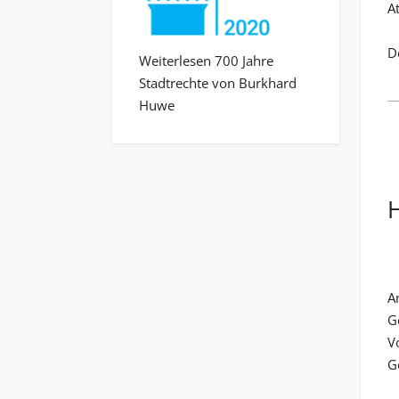
A
De
Weiterlesen 700 Jahre
Stadtrechte von Burkhard
Huwe
A
G
V
G