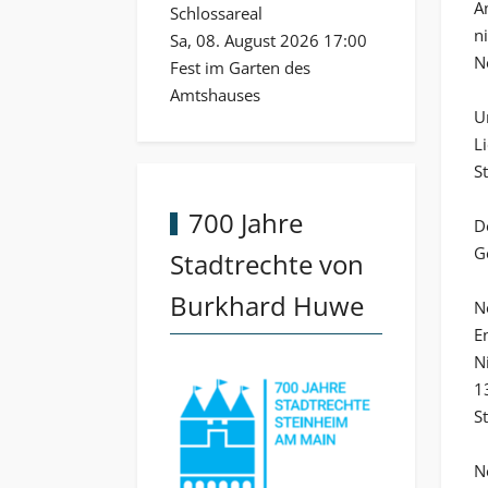
A
Schlossareal
n
Sa, 08. August 2026 17:00
N
Fest im Garten des
Amtshauses
U
L
S
700 Jahre
D
G
Stadtrechte von
Burkhard Huwe
N
E
N
1
S
N