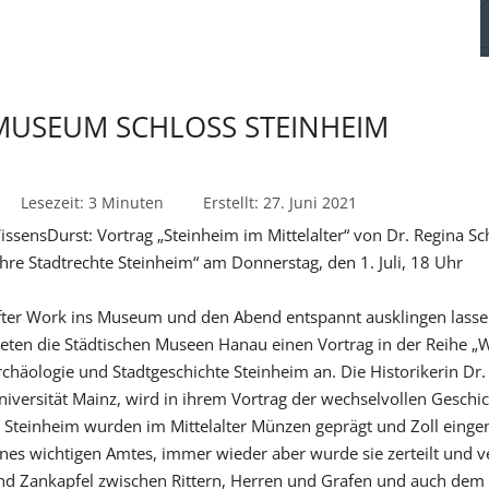
MUSEUM SCHLOSS STEINHEIM
Lesezeit: 3 Minuten
Erstellt: 27. Juni 2021
issensDurst: Vortrag „Steinheim im Mittelalter“ von Dr. Regina S
ahre Stadtrechte Steinheim“ am Donnerstag, den 1. Juli, 18 Uhr
fter Work ins Museum und den Abend entspannt ausklingen lassen
ieten die Städtischen Museen Hanau einen Vortrag in der Reihe 
rchäologie und Stadtgeschichte Steinheim an. Die Historikerin Dr
niversität Mainz, wird in ihrem Vortrag der wechselvollen Geschi
n Steinheim wurden im Mittelalter Münzen geprägt und Zoll ein
ines wichtigen Amtes, immer wieder aber wurde sie zerteilt und ve
nd Zankapfel zwischen Rittern, Herren und Grafen und auch dem 