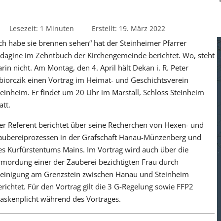
Lesezeit: 1 Minuten
Erstellt: 19. März 2022
Ich habe sie brennen sehen“ hat der Steinheimer Pfarrer
ndagine im Zehntbuch der Kirchengemeinde berichtet. Wo, steht
arin nicht. Am Montag, den 4. April hält Dekan i. R. Peter
biorczik einen Vortrag im Heimat- und Geschichtsverein
teinheim. Er findet um 20 Uhr im Marstall, Schloss Steinheim
att.
er Referent berichtet über seine Recherchen von Hexen- und
aubereiprozessen in der Grafschaft Hanau-Münzenberg und
es Kurfürstentums Mains. Im Vortrag wird auch über die
rmordung einer der Zauberei bezichtigten Frau durch
teinigung am Grenzstein zwischen Hanau und Steinheim
erichtet. Für den Vortrag gilt die 3 G-Regelung sowie FFP2
askenplicht während des Vortrages.